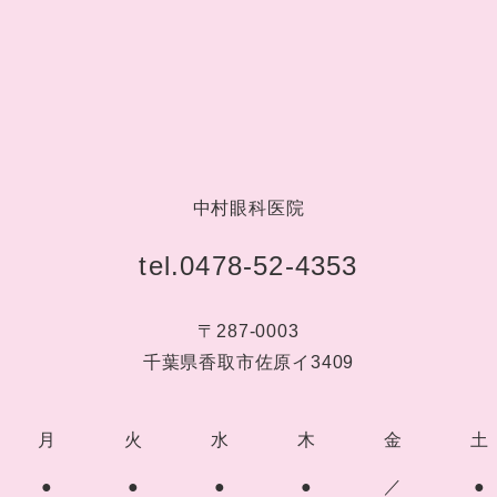
中村眼科医院
tel.0478-52-4353
〒287-0003
千葉県香取市佐原イ3409
月
火
水
木
金
土
●
●
●
●
／
●