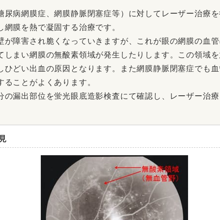
糖尿病網膜症、網膜静脈閉塞症等）に対してレーザー治療を
し網膜を熱で凝固する治療です。
壁が障害され脆くなっていきますが、これが眼の網膜の血管
てしまい網膜の無酸素領域が発生したりします。この領域を
しひどい出血の原因となります。また網膜静脈閉塞症でも血
することがよくあります。
分の漏出部位を蛍光眼底造影検査にて確認し、レーザー治療
見